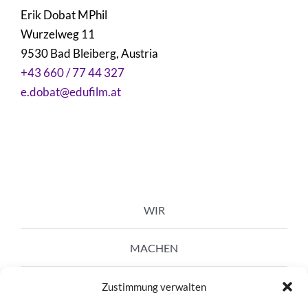
Erik Dobat MPhil
Wurzelweg 11
9530 Bad Bleiberg, Austria
+43 660 / 77 44 327
e.dobat@edufilm.at
WIR
MACHEN
AUSSTELLUNGEN
Zustimmung verwalten