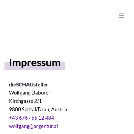
Zum
Inhalt
springen
Impressum
dieSCHAUsteller
Wolfgang Daborer
Kirchgasse 2/1
9800 Spittal/Drau, Austria
+43 676 / 55 12 484
wolfgang@argentur.at