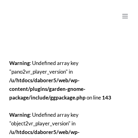
Zum
Inhalt
springen
Warning
: Undefined array key
"pano2vr_player_version" in
/u/htdocs/daborer5/web/wp-
content/plugins/garden-gnome-
package/include/ggpackage.php
on line
143
Warning
: Undefined array key
"object2vr_player_version" in
/u/htdocs/daborer5/web/wp-