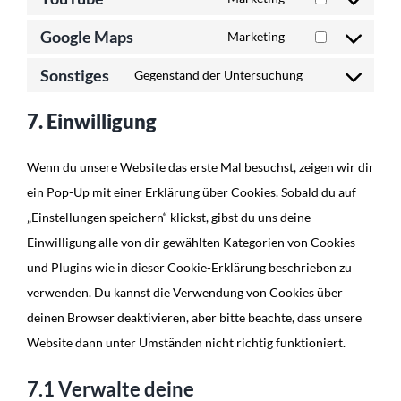
wordpress
Consent
service
Google Maps
to
Marketing
complianz
Consent
service
Sonstiges
to
Gegenstand der Untersuchung
youtube
Consent
service
to
7. Einwilligung
google-
service
maps
sonstiges
Wenn du unsere Website das erste Mal besuchst, zeigen wir dir
ein Pop-Up mit einer Erklärung über Cookies. Sobald du auf
„Einstellungen speichern“ klickst, gibst du uns deine
Einwilligung alle von dir gewählten Kategorien von Cookies
und Plugins wie in dieser Cookie-Erklärung beschrieben zu
verwenden. Du kannst die Verwendung von Cookies über
deinen Browser deaktivieren, aber bitte beachte, dass unsere
Website dann unter Umständen nicht richtig funktioniert.
7.1 Verwalte deine