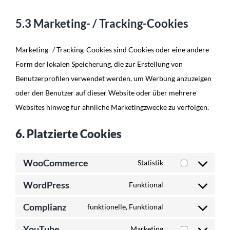
5.3 Marketing- / Tracking-Cookies
Marketing- / Tracking-Cookies sind Cookies oder eine andere
Form der lokalen Speicherung, die zur Erstellung von
Benutzerprofilen verwendet werden, um Werbung anzuzeigen
oder den Benutzer auf dieser Website oder über mehrere
Websites hinweg für ähnliche Marketingzwecke zu verfolgen.
6. Platzierte Cookies
WooCommerce
Statistik
Consent
WordPress
to
Funktional
Consent
service
Complianz
to
funktionelle, Funktional
woocommerce
Consent
service
YouTube
to
Marketing