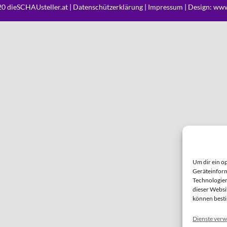
0 dieSCHAUsteller.at |
Datenschützerklärung
|
Impressum
| Design:
www
Um dir ein o
Geräteinform
Technologien
dieser Websi
können best
Dienste verw