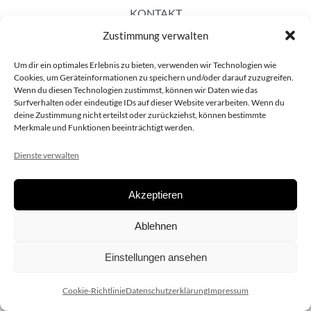
KONTAKT
Zustimmung verwalten
Um dir ein optimales Erlebnis zu bieten, verwenden wir Technologien wie
Cookies, um Geräteinformationen zu speichern und/oder darauf zuzugreifen.
Wenn du diesen Technologien zustimmst, können wir Daten wie das
Surfverhalten oder eindeutige IDs auf dieser Website verarbeiten. Wenn du
deine Zustimmung nicht erteilst oder zurückziehst, können bestimmte
Merkmale und Funktionen beeinträchtigt werden.
Dienste verwalten
Akzeptieren
Copyright 2020 dieSCHAUsteller.at |
Datenschützerklärung
|
Ablehnen
Impressum
| Design:
www.ARGEntur.at
Einstellungen ansehen
Cookie-Richtlinie
Datenschutzerklärung
Impressum