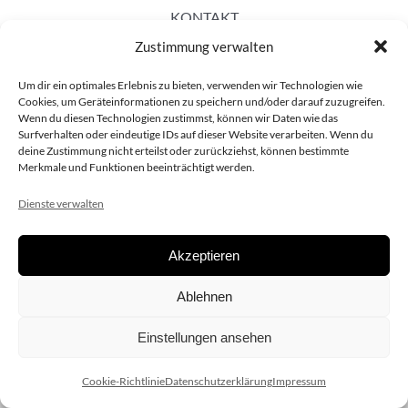
KONTAKT
Zustimmung verwalten
Um dir ein optimales Erlebnis zu bieten, verwenden wir Technologien wie
Cookies, um Geräteinformationen zu speichern und/oder darauf zuzugreifen.
Wenn du diesen Technologien zustimmst, können wir Daten wie das
Surfverhalten oder eindeutige IDs auf dieser Website verarbeiten. Wenn du
deine Zustimmung nicht erteilst oder zurückziehst, können bestimmte
Merkmale und Funktionen beeinträchtigt werden.
Dienste verwalten
Akzeptieren
Copyright 2020 dieSCHAUsteller.at |
Datenschützerklärung
|
Ablehnen
Impressum
| Design:
www.ARGEntur.at
Einstellungen ansehen
Cookie-Richtlinie
Datenschutzerklärung
Impressum