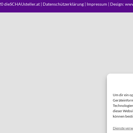
0 dieSCHAUsteller.at |
Datenschützerklärung
|
Impressum
| Design:
www
Um dir ein o
Geräteinform
Technologien
dieser Websi
können best
Dienste verw