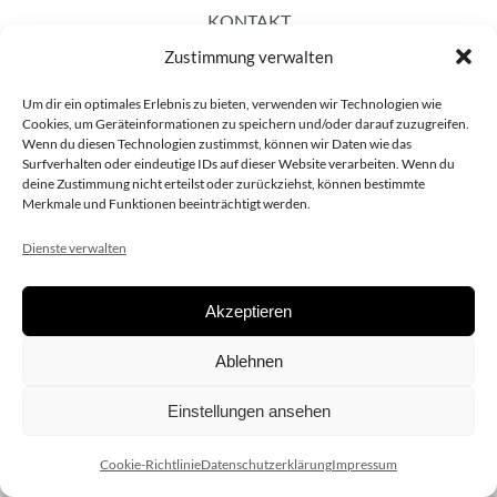
KONTAKT
Zustimmung verwalten
Um dir ein optimales Erlebnis zu bieten, verwenden wir Technologien wie
Cookies, um Geräteinformationen zu speichern und/oder darauf zuzugreifen.
Wenn du diesen Technologien zustimmst, können wir Daten wie das
Surfverhalten oder eindeutige IDs auf dieser Website verarbeiten. Wenn du
deine Zustimmung nicht erteilst oder zurückziehst, können bestimmte
Merkmale und Funktionen beeinträchtigt werden.
Dienste verwalten
Akzeptieren
Copyright 2020 dieSCHAUsteller.at |
Datenschützerklärung
|
Ablehnen
Impressum
| Design:
www.ARGEntur.at
Einstellungen ansehen
Cookie-Richtlinie
Datenschutzerklärung
Impressum