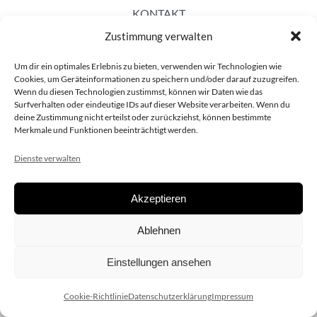
KONTAKT
Zustimmung verwalten
Um dir ein optimales Erlebnis zu bieten, verwenden wir Technologien wie
Cookies, um Geräteinformationen zu speichern und/oder darauf zuzugreifen.
Wenn du diesen Technologien zustimmst, können wir Daten wie das
Surfverhalten oder eindeutige IDs auf dieser Website verarbeiten. Wenn du
deine Zustimmung nicht erteilst oder zurückziehst, können bestimmte
Merkmale und Funktionen beeinträchtigt werden.
Dienste verwalten
Akzeptieren
Copyright 2020 dieSCHAUsteller.at |
Datenschützerklärung
|
Ablehnen
Impressum
| Design:
www.ARGEntur.at
Einstellungen ansehen
Cookie-Richtlinie
Datenschutzerklärung
Impressum