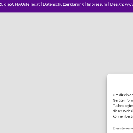
0 dieSCHAUsteller.at |
Datenschützerklärung
|
Impressum
| Design:
www
Um dir ein o
Geräteinform
Technologien
dieser Websi
können best
Dienste verw