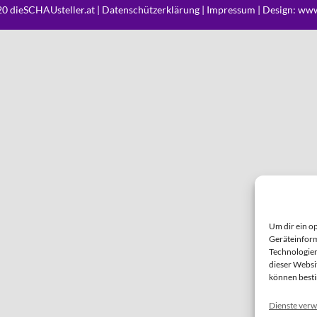
0 dieSCHAUsteller.at |
Datenschützerklärung
|
Impressum
| Design:
www
Um dir ein o
Geräteinform
Technologien
dieser Websi
können best
Dienste verw