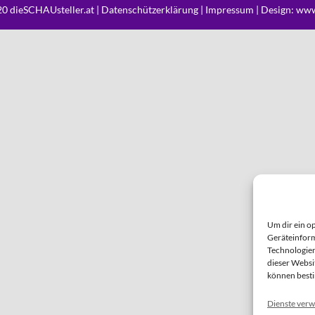
0 dieSCHAUsteller.at |
Datenschützerklärung
|
Impressum
| Design:
www
Um dir ein o
Geräteinform
Technologien
dieser Websi
können best
Dienste verw