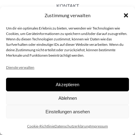
KONTAKT
Zustimmung verwalten
Um dir ein optimales Erlebnis zu bieten, verwenden wir Technologien wie
Cookies, um Geräteinformationen zu speichern und/oder darauf zuzugreifen.
Wenn du diesen Technologien zustimmst, können wir Daten wie das
Surfverhalten oder eindeutige IDs auf dieser Website verarbeiten. Wenn du
deine Zustimmung nicht erteilst oder zurückziehst, können bestimmte
Merkmale und Funktionen beeinträchtigt werden.
Dienste verwalten
Akzeptieren
Copyright 2020 dieSCHAUsteller.at |
Datenschützerklärung
|
Ablehnen
Impressum
| Design:
www.ARGEntur.at
Einstellungen ansehen
Cookie-Richtlinie
Datenschutzerklärung
Impressum