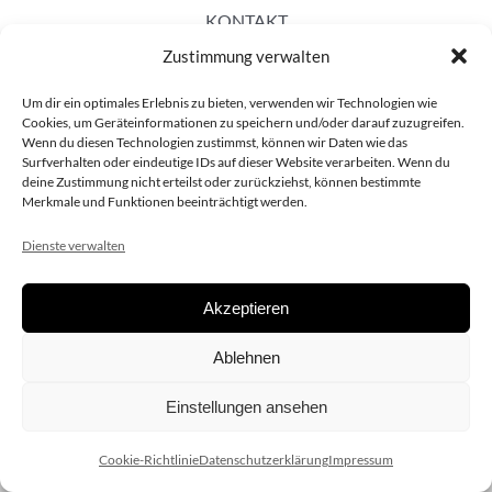
KONTAKT
Zustimmung verwalten
Um dir ein optimales Erlebnis zu bieten, verwenden wir Technologien wie
Cookies, um Geräteinformationen zu speichern und/oder darauf zuzugreifen.
Wenn du diesen Technologien zustimmst, können wir Daten wie das
Surfverhalten oder eindeutige IDs auf dieser Website verarbeiten. Wenn du
deine Zustimmung nicht erteilst oder zurückziehst, können bestimmte
Merkmale und Funktionen beeinträchtigt werden.
Dienste verwalten
Akzeptieren
Copyright 2020 dieSCHAUsteller.at |
Datenschützerklärung
|
Ablehnen
Impressum
| Design:
www.ARGEntur.at
Einstellungen ansehen
Cookie-Richtlinie
Datenschutzerklärung
Impressum