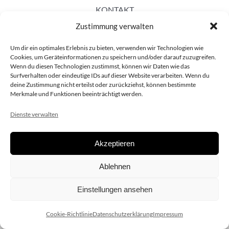
KONTAKT
Zustimmung verwalten
Um dir ein optimales Erlebnis zu bieten, verwenden wir Technologien wie
Cookies, um Geräteinformationen zu speichern und/oder darauf zuzugreifen.
Wenn du diesen Technologien zustimmst, können wir Daten wie das
Surfverhalten oder eindeutige IDs auf dieser Website verarbeiten. Wenn du
deine Zustimmung nicht erteilst oder zurückziehst, können bestimmte
Merkmale und Funktionen beeinträchtigt werden.
Dienste verwalten
Akzeptieren
Copyright 2020 dieSCHAUsteller.at |
Datenschützerklärung
|
Ablehnen
Impressum
| Design:
www.ARGEntur.at
Einstellungen ansehen
Cookie-Richtlinie
Datenschutzerklärung
Impressum