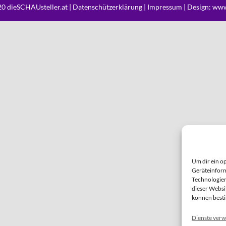
0 dieSCHAUsteller.at |
Datenschützerklärung
|
Impressum
| Design:
www
Um dir ein o
Geräteinform
Technologien
dieser Websi
können best
Dienste verw