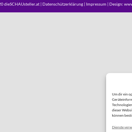
0 dieSCHAUsteller.at |
Datenschützerklärung
|
Impressum
| Design:
www
Um dir ein o
Geräteinform
Technologien
dieser Websi
können best
Dienste verw