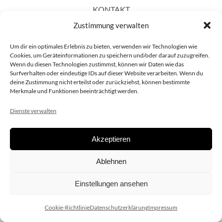
KONTAKT
Zustimmung verwalten
Um dir ein optimales Erlebnis zu bieten, verwenden wir Technologien wie
Cookies, um Geräteinformationen zu speichern und/oder darauf zuzugreifen.
Wenn du diesen Technologien zustimmst, können wir Daten wie das
Surfverhalten oder eindeutige IDs auf dieser Website verarbeiten. Wenn du
deine Zustimmung nicht erteilst oder zurückziehst, können bestimmte
Merkmale und Funktionen beeinträchtigt werden.
Dienste verwalten
Akzeptieren
Copyright 2020 dieSCHAUsteller.at |
Datenschützerklärung
|
Ablehnen
Impressum
| Design:
www.ARGEntur.at
Einstellungen ansehen
Cookie-Richtlinie
Datenschutzerklärung
Impressum