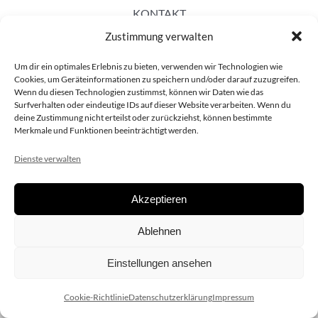
KONTAKT
Zustimmung verwalten
Um dir ein optimales Erlebnis zu bieten, verwenden wir Technologien wie
Cookies, um Geräteinformationen zu speichern und/oder darauf zuzugreifen.
Wenn du diesen Technologien zustimmst, können wir Daten wie das
Surfverhalten oder eindeutige IDs auf dieser Website verarbeiten. Wenn du
deine Zustimmung nicht erteilst oder zurückziehst, können bestimmte
Merkmale und Funktionen beeinträchtigt werden.
Dienste verwalten
Akzeptieren
Copyright 2020 dieSCHAUsteller.at |
Datenschützerklärung
|
Ablehnen
Impressum
| Design:
www.ARGEntur.at
Einstellungen ansehen
Cookie-Richtlinie
Datenschutzerklärung
Impressum