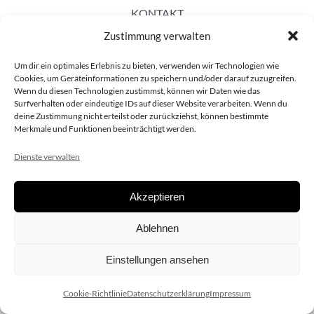
KONTAKT
Zustimmung verwalten
Um dir ein optimales Erlebnis zu bieten, verwenden wir Technologien wie
Cookies, um Geräteinformationen zu speichern und/oder darauf zuzugreifen.
Wenn du diesen Technologien zustimmst, können wir Daten wie das
Surfverhalten oder eindeutige IDs auf dieser Website verarbeiten. Wenn du
deine Zustimmung nicht erteilst oder zurückziehst, können bestimmte
Merkmale und Funktionen beeinträchtigt werden.
Dienste verwalten
Akzeptieren
Copyright 2020 dieSCHAUsteller.at |
Datenschützerklärung
|
Ablehnen
Impressum
| Design:
www.ARGEntur.at
Einstellungen ansehen
Cookie-Richtlinie
Datenschutzerklärung
Impressum