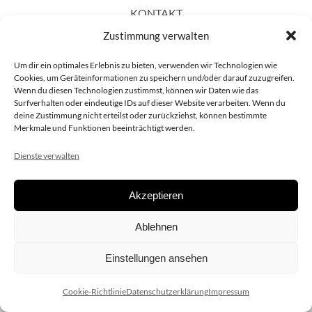
KONTAKT
Zustimmung verwalten
Um dir ein optimales Erlebnis zu bieten, verwenden wir Technologien wie
Cookies, um Geräteinformationen zu speichern und/oder darauf zuzugreifen.
Wenn du diesen Technologien zustimmst, können wir Daten wie das
Surfverhalten oder eindeutige IDs auf dieser Website verarbeiten. Wenn du
deine Zustimmung nicht erteilst oder zurückziehst, können bestimmte
Merkmale und Funktionen beeinträchtigt werden.
Dienste verwalten
Akzeptieren
Copyright 2020 dieSCHAUsteller.at |
Datenschützerklärung
|
Ablehnen
Impressum
| Design:
www.ARGEntur.at
Einstellungen ansehen
Cookie-Richtlinie
Datenschutzerklärung
Impressum