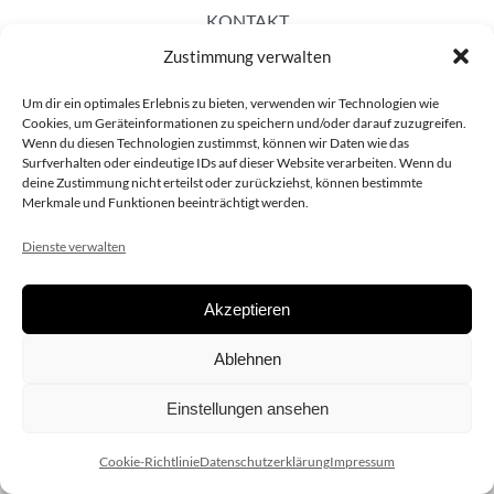
KONTAKT
Zustimmung verwalten
Um dir ein optimales Erlebnis zu bieten, verwenden wir Technologien wie
Cookies, um Geräteinformationen zu speichern und/oder darauf zuzugreifen.
Wenn du diesen Technologien zustimmst, können wir Daten wie das
Surfverhalten oder eindeutige IDs auf dieser Website verarbeiten. Wenn du
deine Zustimmung nicht erteilst oder zurückziehst, können bestimmte
Merkmale und Funktionen beeinträchtigt werden.
Dienste verwalten
Akzeptieren
Copyright 2020 dieSCHAUsteller.at |
Datenschützerklärung
|
Ablehnen
Impressum
| Design:
www.ARGEntur.at
Einstellungen ansehen
Cookie-Richtlinie
Datenschutzerklärung
Impressum