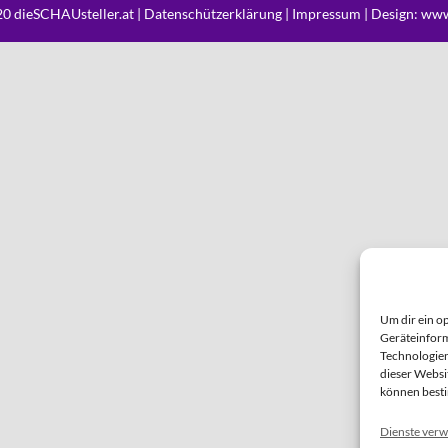
0 dieSCHAUsteller.at |
Datenschützerklärung
|
Impressum
| Design:
www
Um dir ein o
Geräteinform
Technologien
dieser Websi
können best
Dienste verw