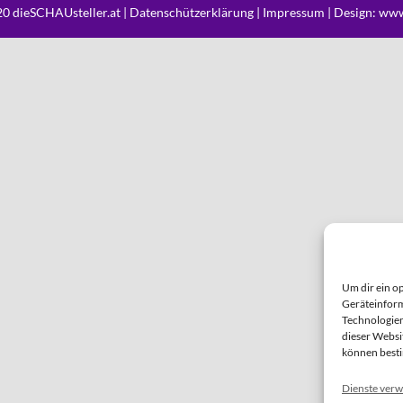
0 dieSCHAUsteller.at |
Datenschützerklärung
|
Impressum
| Design:
www
Um dir ein o
Geräteinform
Technologien
dieser Websi
können best
Dienste verw