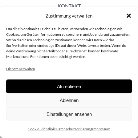
KONTAKT
Zustimmung verwalten
Um dir ein optimales Erlebnis zu bieten, verwenden wir Technologien wie
Cookies, um Geräteinformationen zu speichern und/oder darauf zuzugreifen.
Wenn du diesen Technologien zustimmst, können wir Daten wie das
Surfverhalten oder eindeutige IDs auf dieser Website verarbeiten. Wenn du
deine Zustimmung nicht erteilst oder zurückziehst, können bestimmte
Merkmale und Funktionen beeinträchtigt werden.
Dienste verwalten
Akzeptieren
Copyright 2020 dieSCHAUsteller.at |
Datenschützerklärung
|
Ablehnen
Impressum
| Design:
www.ARGEntur.at
Einstellungen ansehen
Cookie-Richtlinie
Datenschutzerklärung
Impressum