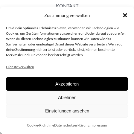
KONTAKT
Zustimmung verwalten
Um dir ein optimales Erlebnis zu bieten, verwenden wir Technologien wie
Cookies, um Geräteinformationen zu speichern und/oder darauf zuzugreifen.
Wenn du diesen Technologien zustimmst, können wir Daten wie das
Surfverhalten oder eindeutige IDs auf dieser Website verarbeiten. Wenn du
deine Zustimmung nicht erteilst oder zurückziehst, können bestimmte
Merkmale und Funktionen beeinträchtigt werden.
Dienste verwalten
Akzeptieren
Copyright 2020 dieSCHAUsteller.at |
Datenschützerklärung
|
Ablehnen
Impressum
| Design:
www.ARGEntur.at
Einstellungen ansehen
Cookie-Richtlinie
Datenschutzerklärung
Impressum