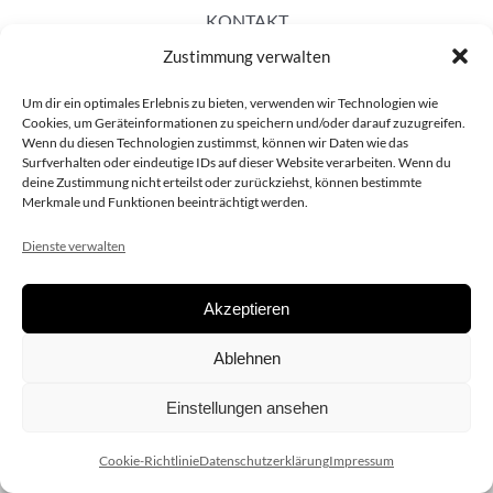
KONTAKT
Zustimmung verwalten
Um dir ein optimales Erlebnis zu bieten, verwenden wir Technologien wie
Cookies, um Geräteinformationen zu speichern und/oder darauf zuzugreifen.
Wenn du diesen Technologien zustimmst, können wir Daten wie das
Surfverhalten oder eindeutige IDs auf dieser Website verarbeiten. Wenn du
deine Zustimmung nicht erteilst oder zurückziehst, können bestimmte
Merkmale und Funktionen beeinträchtigt werden.
Dienste verwalten
Akzeptieren
Copyright 2020 dieSCHAUsteller.at |
Datenschützerklärung
|
Ablehnen
Impressum
| Design:
www.ARGEntur.at
Einstellungen ansehen
Cookie-Richtlinie
Datenschutzerklärung
Impressum