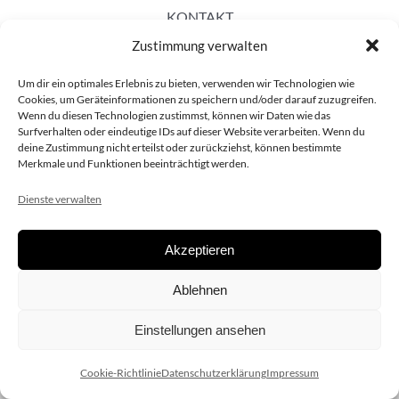
KONTAKT
Zustimmung verwalten
Um dir ein optimales Erlebnis zu bieten, verwenden wir Technologien wie
Cookies, um Geräteinformationen zu speichern und/oder darauf zuzugreifen.
Wenn du diesen Technologien zustimmst, können wir Daten wie das
Surfverhalten oder eindeutige IDs auf dieser Website verarbeiten. Wenn du
deine Zustimmung nicht erteilst oder zurückziehst, können bestimmte
Merkmale und Funktionen beeinträchtigt werden.
Dienste verwalten
Akzeptieren
Copyright 2020 dieSCHAUsteller.at |
Datenschützerklärung
|
Ablehnen
Impressum
| Design:
www.ARGEntur.at
Einstellungen ansehen
Cookie-Richtlinie
Datenschutzerklärung
Impressum