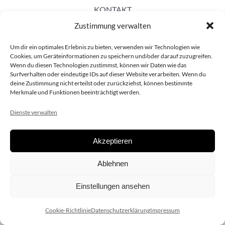
KONTAKT
Zustimmung verwalten
Um dir ein optimales Erlebnis zu bieten, verwenden wir Technologien wie
Cookies, um Geräteinformationen zu speichern und/oder darauf zuzugreifen.
Wenn du diesen Technologien zustimmst, können wir Daten wie das
Surfverhalten oder eindeutige IDs auf dieser Website verarbeiten. Wenn du
deine Zustimmung nicht erteilst oder zurückziehst, können bestimmte
Merkmale und Funktionen beeinträchtigt werden.
Dienste verwalten
Akzeptieren
Copyright 2020 dieSCHAUsteller.at |
Datenschützerklärung
|
Ablehnen
Impressum
| Design:
www.ARGEntur.at
Einstellungen ansehen
Cookie-Richtlinie
Datenschutzerklärung
Impressum