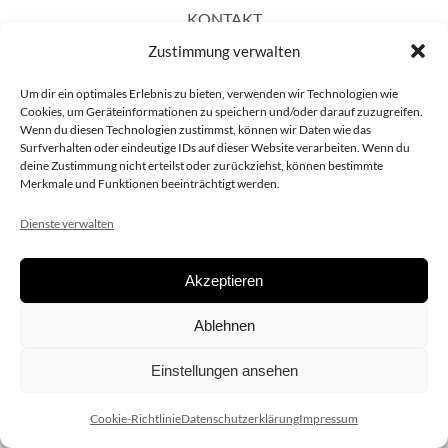
KONTAKT
Zustimmung verwalten
Um dir ein optimales Erlebnis zu bieten, verwenden wir Technologien wie
Cookies, um Geräteinformationen zu speichern und/oder darauf zuzugreifen.
Wenn du diesen Technologien zustimmst, können wir Daten wie das
Surfverhalten oder eindeutige IDs auf dieser Website verarbeiten. Wenn du
deine Zustimmung nicht erteilst oder zurückziehst, können bestimmte
Merkmale und Funktionen beeinträchtigt werden.
Dienste verwalten
Akzeptieren
Copyright 2020 dieSCHAUsteller.at |
Datenschützerklärung
|
Ablehnen
Impressum
| Design:
www.ARGEntur.at
Einstellungen ansehen
Cookie-Richtlinie
Datenschutzerklärung
Impressum