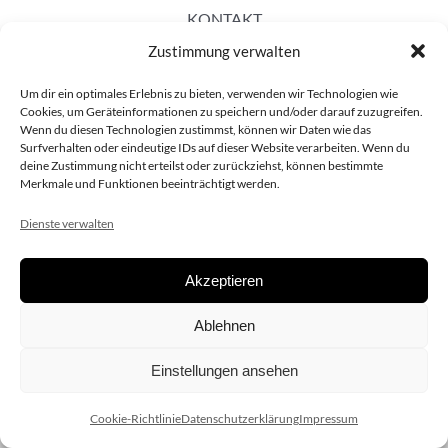
KONTAKT
Zustimmung verwalten
Um dir ein optimales Erlebnis zu bieten, verwenden wir Technologien wie
Cookies, um Geräteinformationen zu speichern und/oder darauf zuzugreifen.
Wenn du diesen Technologien zustimmst, können wir Daten wie das
Surfverhalten oder eindeutige IDs auf dieser Website verarbeiten. Wenn du
deine Zustimmung nicht erteilst oder zurückziehst, können bestimmte
Merkmale und Funktionen beeinträchtigt werden.
Dienste verwalten
Akzeptieren
Copyright 2020 dieSCHAUsteller.at |
Datenschützerklärung
|
Ablehnen
Impressum
| Design:
www.ARGEntur.at
Einstellungen ansehen
Cookie-Richtlinie
Datenschutzerklärung
Impressum