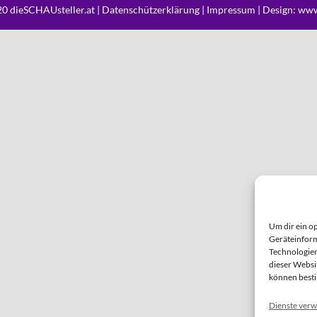
0 dieSCHAUsteller.at |
Datenschützerklärung
|
Impressum
| Design:
www
Um dir ein o
Geräteinform
Technologien
dieser Websi
können best
Dienste verw