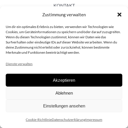
KONTAKT
Zustimmung verwalten
Um dir ein optimales Erlebnis zu bieten, verwenden wir Technologien wie
Cookies, um Geräteinformationen zu speichern und/oder darauf zuzugreifen.
Wenn du diesen Technologien zustimmst, können wir Daten wie das
Surfverhalten oder eindeutige IDs auf dieser Website verarbeiten. Wenn du
deine Zustimmung nicht erteilst oder zurückziehst, können bestimmte
Merkmale und Funktionen beeinträchtigt werden.
Dienste verwalten
Akzeptieren
Copyright 2020 dieSCHAUsteller.at |
Datenschützerklärung
|
Ablehnen
Impressum
| Design:
www.ARGEntur.at
Einstellungen ansehen
Cookie-Richtlinie
Datenschutzerklärung
Impressum