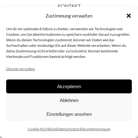
KONTAKT
Zustimmung verwalten
Um dir ein optimales Erlebnis zu bieten, verwenden wir Technologien wie
Cookies, um Geräteinformationen zu speichern und/oder darauf zuzugreifen.
Wenn du diesen Technologien zustimmst, können wir Daten wie das
Surfverhalten oder eindeutige IDs auf dieser Website verarbeiten. Wenn du
deine Zustimmung nicht erteilst oder zurückziehst, können bestimmte
Merkmale und Funktionen beeinträchtigt werden.
Dienste verwalten
Akzeptieren
Copyright 2020 dieSCHAUsteller.at |
Datenschützerklärung
|
Ablehnen
Impressum
| Design:
www.ARGEntur.at
Einstellungen ansehen
Cookie-Richtlinie
Datenschutzerklärung
Impressum