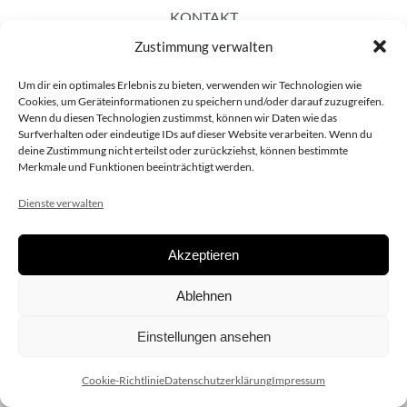
KONTAKT
Zustimmung verwalten
Um dir ein optimales Erlebnis zu bieten, verwenden wir Technologien wie
Cookies, um Geräteinformationen zu speichern und/oder darauf zuzugreifen.
Wenn du diesen Technologien zustimmst, können wir Daten wie das
Surfverhalten oder eindeutige IDs auf dieser Website verarbeiten. Wenn du
deine Zustimmung nicht erteilst oder zurückziehst, können bestimmte
Merkmale und Funktionen beeinträchtigt werden.
Dienste verwalten
Akzeptieren
Copyright 2020 dieSCHAUsteller.at |
Datenschützerklärung
|
Ablehnen
Impressum
| Design:
www.ARGEntur.at
Einstellungen ansehen
Cookie-Richtlinie
Datenschutzerklärung
Impressum