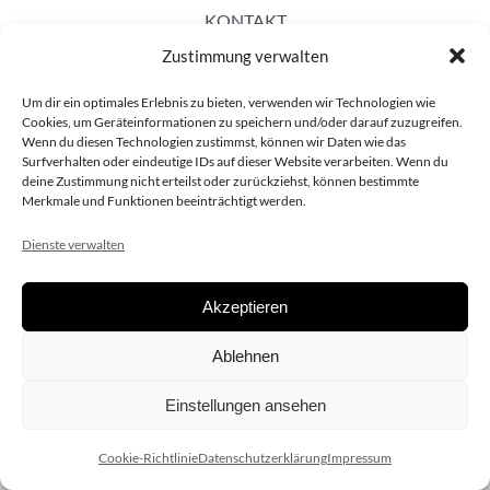
KONTAKT
Zustimmung verwalten
Um dir ein optimales Erlebnis zu bieten, verwenden wir Technologien wie
Cookies, um Geräteinformationen zu speichern und/oder darauf zuzugreifen.
Wenn du diesen Technologien zustimmst, können wir Daten wie das
Surfverhalten oder eindeutige IDs auf dieser Website verarbeiten. Wenn du
deine Zustimmung nicht erteilst oder zurückziehst, können bestimmte
Merkmale und Funktionen beeinträchtigt werden.
Dienste verwalten
Akzeptieren
Copyright 2020 dieSCHAUsteller.at |
Datenschützerklärung
|
Ablehnen
Impressum
| Design:
www.ARGEntur.at
Einstellungen ansehen
Cookie-Richtlinie
Datenschutzerklärung
Impressum