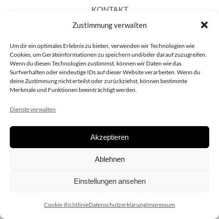
KONTAKT
Zustimmung verwalten
Um dir ein optimales Erlebnis zu bieten, verwenden wir Technologien wie
Cookies, um Geräteinformationen zu speichern und/oder darauf zuzugreifen.
Wenn du diesen Technologien zustimmst, können wir Daten wie das
Surfverhalten oder eindeutige IDs auf dieser Website verarbeiten. Wenn du
deine Zustimmung nicht erteilst oder zurückziehst, können bestimmte
Merkmale und Funktionen beeinträchtigt werden.
Dienste verwalten
Akzeptieren
Copyright 2020 dieSCHAUsteller.at |
Datenschützerklärung
|
Ablehnen
Impressum
| Design:
www.ARGEntur.at
Einstellungen ansehen
Cookie-Richtlinie
Datenschutzerklärung
Impressum