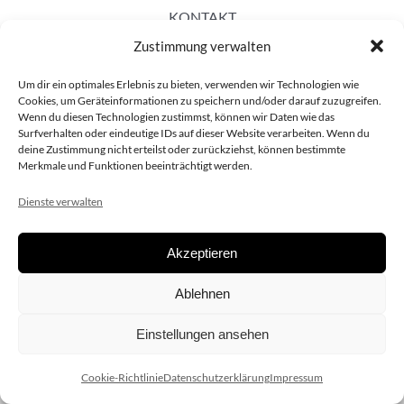
KONTAKT
Zustimmung verwalten
Um dir ein optimales Erlebnis zu bieten, verwenden wir Technologien wie
Cookies, um Geräteinformationen zu speichern und/oder darauf zuzugreifen.
Wenn du diesen Technologien zustimmst, können wir Daten wie das
Surfverhalten oder eindeutige IDs auf dieser Website verarbeiten. Wenn du
deine Zustimmung nicht erteilst oder zurückziehst, können bestimmte
Merkmale und Funktionen beeinträchtigt werden.
Dienste verwalten
Akzeptieren
Copyright 2020 dieSCHAUsteller.at |
Datenschützerklärung
|
Ablehnen
Impressum
| Design:
www.ARGEntur.at
Einstellungen ansehen
Cookie-Richtlinie
Datenschutzerklärung
Impressum