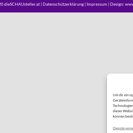
0 dieSCHAUsteller.at |
Datenschützerklärung
|
Impressum
| Design:
www
Um dir ein o
Geräteinform
Technologien
dieser Websi
können best
Dienste verw