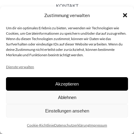
KONTAKT
Zustimmung verwalten
Um dir ein optimales Erlebnis zu bieten, verwenden wir Technologien wie
Cookies, um Geräteinformationen zu speichern und/oder darauf zuzugreifen.
Wenn du diesen Technologien zustimmst, können wir Daten wie das
Surfverhalten oder eindeutige IDs auf dieser Website verarbeiten. Wenn du
deine Zustimmung nicht erteilst oder zurückziehst, können bestimmte
Merkmale und Funktionen beeinträchtigt werden.
Dienste verwalten
Akzeptieren
Copyright 2020 dieSCHAUsteller.at |
Datenschützerklärung
|
Ablehnen
Impressum
| Design:
www.ARGEntur.at
Einstellungen ansehen
Cookie-Richtlinie
Datenschutzerklärung
Impressum