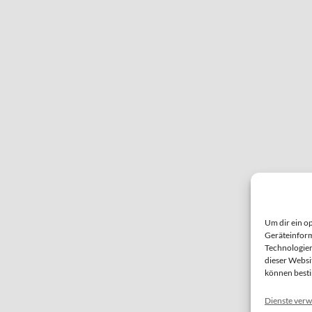
Um dir ein o
Geräteinform
Technologien
dieser Websi
können best
Dienste verw