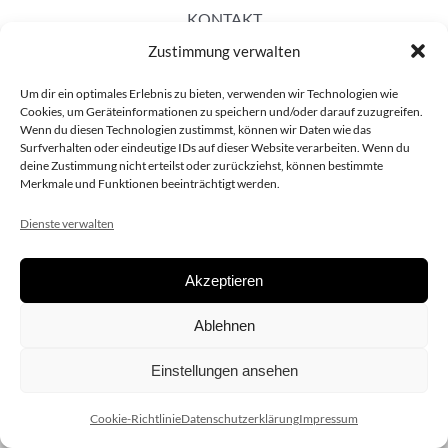
KONTAKT
Zustimmung verwalten
Um dir ein optimales Erlebnis zu bieten, verwenden wir Technologien wie
Cookies, um Geräteinformationen zu speichern und/oder darauf zuzugreifen.
Wenn du diesen Technologien zustimmst, können wir Daten wie das
Surfverhalten oder eindeutige IDs auf dieser Website verarbeiten. Wenn du
deine Zustimmung nicht erteilst oder zurückziehst, können bestimmte
Merkmale und Funktionen beeinträchtigt werden.
Dienste verwalten
Akzeptieren
Copyright 2020 dieSCHAUsteller.at |
Datenschützerklärung
|
Ablehnen
Impressum
| Design:
www.ARGEntur.at
Einstellungen ansehen
Cookie-Richtlinie
Datenschutzerklärung
Impressum