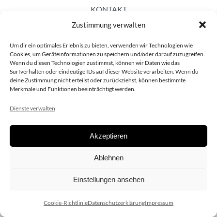
KONTAKT
Zustimmung verwalten
Um dir ein optimales Erlebnis zu bieten, verwenden wir Technologien wie
Cookies, um Geräteinformationen zu speichern und/oder darauf zuzugreifen.
Wenn du diesen Technologien zustimmst, können wir Daten wie das
Surfverhalten oder eindeutige IDs auf dieser Website verarbeiten. Wenn du
deine Zustimmung nicht erteilst oder zurückziehst, können bestimmte
Merkmale und Funktionen beeinträchtigt werden.
Dienste verwalten
Akzeptieren
Copyright 2020 dieSCHAUsteller.at |
Datenschützerklärung
|
Ablehnen
Impressum
| Design:
www.ARGEntur.at
Einstellungen ansehen
Cookie-Richtlinie
Datenschutzerklärung
Impressum