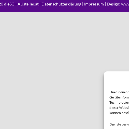
0 dieSCHAUsteller.at |
Datenschützerklärung
|
Impressum
| Design:
www
Um dir ein o
Geräteinform
Technologien
dieser Websi
können best
Dienste verw