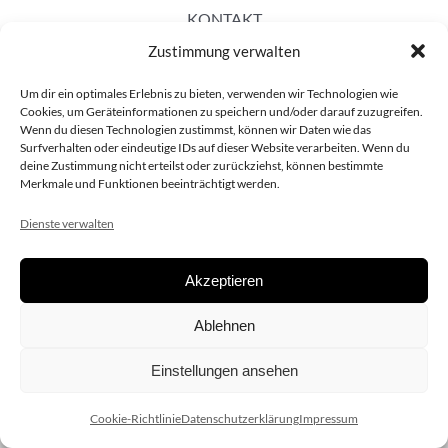
KONTAKT
Zustimmung verwalten
Um dir ein optimales Erlebnis zu bieten, verwenden wir Technologien wie
Cookies, um Geräteinformationen zu speichern und/oder darauf zuzugreifen.
Wenn du diesen Technologien zustimmst, können wir Daten wie das
Surfverhalten oder eindeutige IDs auf dieser Website verarbeiten. Wenn du
deine Zustimmung nicht erteilst oder zurückziehst, können bestimmte
Merkmale und Funktionen beeinträchtigt werden.
Dienste verwalten
Akzeptieren
Copyright 2020 dieSCHAUsteller.at |
Datenschützerklärung
|
Ablehnen
Impressum
| Design:
www.ARGEntur.at
Einstellungen ansehen
Cookie-Richtlinie
Datenschutzerklärung
Impressum