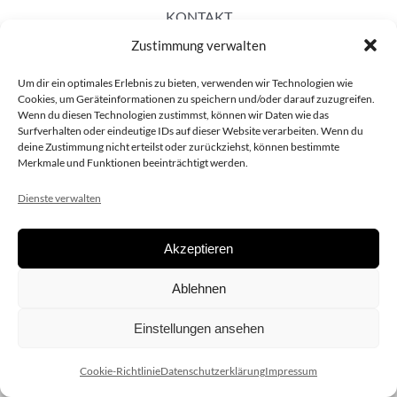
KONTAKT
Zustimmung verwalten
Um dir ein optimales Erlebnis zu bieten, verwenden wir Technologien wie
Cookies, um Geräteinformationen zu speichern und/oder darauf zuzugreifen.
Wenn du diesen Technologien zustimmst, können wir Daten wie das
Surfverhalten oder eindeutige IDs auf dieser Website verarbeiten. Wenn du
deine Zustimmung nicht erteilst oder zurückziehst, können bestimmte
Merkmale und Funktionen beeinträchtigt werden.
Dienste verwalten
Akzeptieren
Copyright 2020 dieSCHAUsteller.at |
Datenschützerklärung
|
Ablehnen
Impressum
| Design:
www.ARGEntur.at
Einstellungen ansehen
Cookie-Richtlinie
Datenschutzerklärung
Impressum