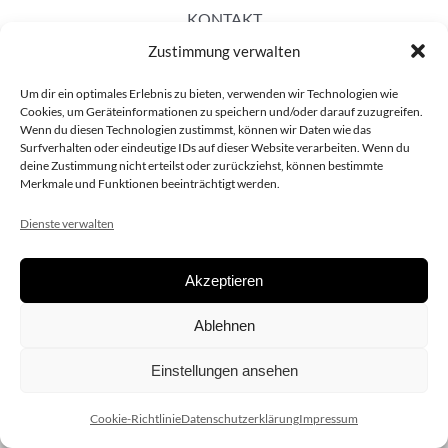
KONTAKT
Zustimmung verwalten
Um dir ein optimales Erlebnis zu bieten, verwenden wir Technologien wie
Cookies, um Geräteinformationen zu speichern und/oder darauf zuzugreifen.
Wenn du diesen Technologien zustimmst, können wir Daten wie das
Surfverhalten oder eindeutige IDs auf dieser Website verarbeiten. Wenn du
deine Zustimmung nicht erteilst oder zurückziehst, können bestimmte
Merkmale und Funktionen beeinträchtigt werden.
Dienste verwalten
Akzeptieren
Copyright 2020 dieSCHAUsteller.at |
Datenschützerklärung
|
Ablehnen
Impressum
| Design:
www.ARGEntur.at
Einstellungen ansehen
Cookie-Richtlinie
Datenschutzerklärung
Impressum