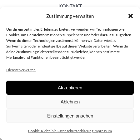
KONTAKT
Zustimmung verwalten
Um dir ein optimales Erlebnis zu bieten, verwenden wir Technologien wie
Cookies, um Geräteinformationen zu speichern und/oder darauf zuzugreifen.
Wenn du diesen Technologien zustimmst, können wir Daten wie das
Surfverhalten oder eindeutige IDs auf dieser Website verarbeiten. Wenn du
deine Zustimmung nicht erteilst oder zurückziehst, können bestimmte
Merkmale und Funktionen beeinträchtigt werden.
Dienste verwalten
Akzeptieren
Copyright 2020 dieSCHAUsteller.at |
Datenschützerklärung
|
Ablehnen
Impressum
| Design:
www.ARGEntur.at
Einstellungen ansehen
Cookie-Richtlinie
Datenschutzerklärung
Impressum