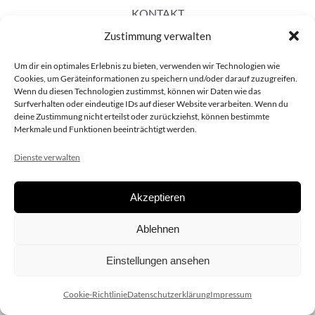
KONTAKT
Zustimmung verwalten
Um dir ein optimales Erlebnis zu bieten, verwenden wir Technologien wie
Cookies, um Geräteinformationen zu speichern und/oder darauf zuzugreifen.
Wenn du diesen Technologien zustimmst, können wir Daten wie das
Surfverhalten oder eindeutige IDs auf dieser Website verarbeiten. Wenn du
deine Zustimmung nicht erteilst oder zurückziehst, können bestimmte
Merkmale und Funktionen beeinträchtigt werden.
Dienste verwalten
Akzeptieren
Copyright 2020 dieSCHAUsteller.at |
Datenschützerklärung
|
Ablehnen
Impressum
| Design:
www.ARGEntur.at
Einstellungen ansehen
Cookie-Richtlinie
Datenschutzerklärung
Impressum