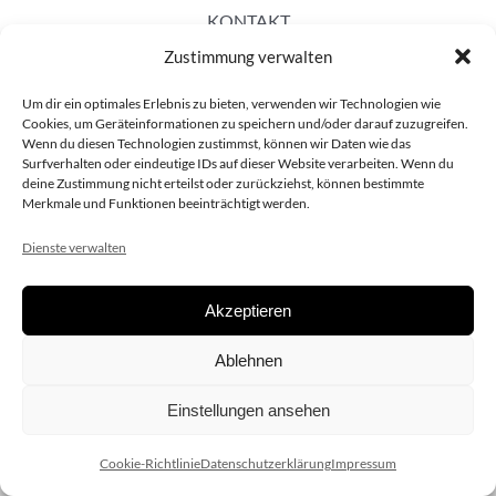
KONTAKT
Zustimmung verwalten
Um dir ein optimales Erlebnis zu bieten, verwenden wir Technologien wie
Cookies, um Geräteinformationen zu speichern und/oder darauf zuzugreifen.
Wenn du diesen Technologien zustimmst, können wir Daten wie das
Surfverhalten oder eindeutige IDs auf dieser Website verarbeiten. Wenn du
deine Zustimmung nicht erteilst oder zurückziehst, können bestimmte
Merkmale und Funktionen beeinträchtigt werden.
Dienste verwalten
Akzeptieren
Copyright 2020 dieSCHAUsteller.at |
Datenschützerklärung
|
Ablehnen
Impressum
| Design:
www.ARGEntur.at
Einstellungen ansehen
Cookie-Richtlinie
Datenschutzerklärung
Impressum